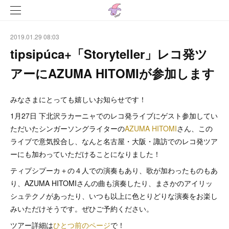
2019.01.29 08:03
tipsipúca+「Storyteller」レコ発ツ
アーにAZUMA HITOMIが参加します
みなさまにとっても嬉しいお知らせです！
1月27日 下北沢ラカーニャでのレコ発ライブにゲスト参加してい
ただいたシンガーソングライターの
AZUMA HITOMI
さん、この
ライブで意気投合し、なんと名古屋・大阪・諏訪でのレコ発ツア
ーにも加わっていただけることになりました！
ティプシプーカ＋の４人での演奏もあり、歌が加わったものもあ
り、AZUMA HITOMIさんの曲も演奏したり、まさかのアイリッ
シュテクノがあったり、いつも以上に色とりどりな演奏をお楽し
みいただけそうです。ぜひご予約ください。
ツアー詳細は
ひとつ前のページ
で！