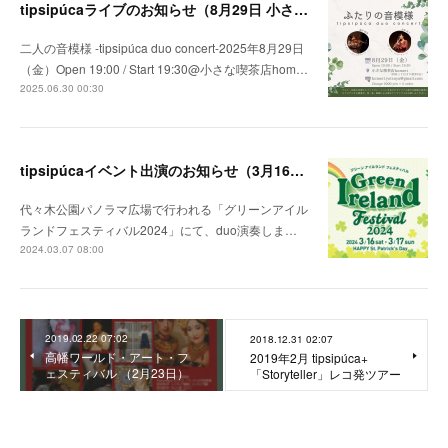
tipsipúcaライブのお知らせ（8月29日 小さな喫茶店homeri）
二人の音模様 -tipsipúca duo concert-2025年8月29日
（金）Open 19:00 / Start 19:30@小さな喫茶店hom…
2025.06.30 00:30
tipsipúcaイベント出演のお知らせ（3月16日 グリーンアイルランドフェスティバル2024）
代々木公園パノラマ広場で行われる「グリーンアイル
ランドフェスティバル2024」にて、duo演奏しま…
2024.03.07 08:00
2019.02.22 07:02
2018.12.31 02:07
高幡ワールド・アート・フ
2019年2月 tipsipúca+
ェスティバル （2月23日）
「Storyteller」レコ発ツアー