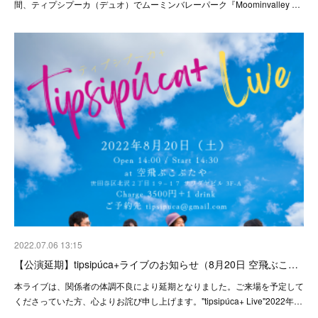
間、ティプシプーカ（デュオ）でムーミンバレーパーク『Moominvalley …
2022.07.06 13:15
【公演延期】tipsipúca+ライブのお知らせ（8月20日 空飛ぶこ…
本ライブは、関係者の体調不良により延期となりました。ご来場を予定して
くださっていた方、心よりお詫び申し上げます。"tipsipúca+ Live"2022年…