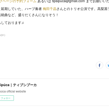
ウェブページの予約フォーム
あるいは tipsipuca@gmail.com までお願い
と延期していた、ハープ奏者
梅田千晶
さんとのトリオ公演です。高梨菖
伝統曲など、盛りだくさんになりそう！
ちしております♫
n
(
31
)
psipúca｜ティプシプーカ
ipúca official website
フォロー