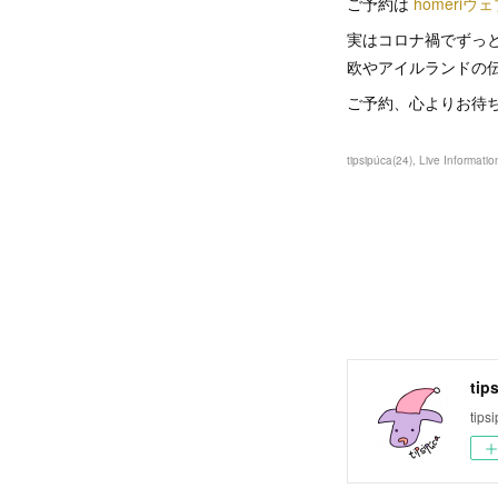
ご予約は
homeri
実はコロナ禍でずっ
欧やアイルランドの
ご予約、心よりお待
tipsipúca
(
24
)
Live Informatio
ti
tips